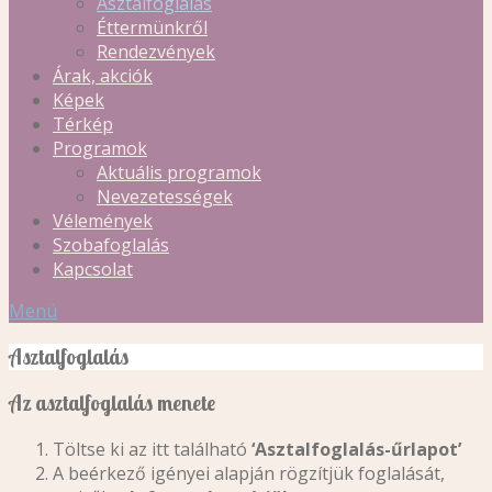
Asztalfoglalás
Éttermünkről
Rendezvények
Árak, akciók
Képek
Térkép
Programok
Aktuális programok
Nevezetességek
Vélemények
Szobafoglalás
Kapcsolat
Menü
Asztalfoglalás
Az asztalfoglalás menete
Töltse ki az itt található
‘Asztalfoglalás-űrlapot’
A beérkező igényei alapján rögzítjük foglalását,