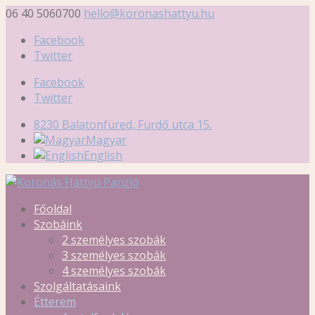
06 40 5060700
hello@koronashattyu.hu
Facebook
Twitter
Facebook
Twitter
8230 Balatonfüred, Fürdő utca 15.
Magyar
English
Főoldal
Szobáink
2 személyes szobák
3 személyes szobák
4 személyes szobák
Szolgáltatásaink
Étterem