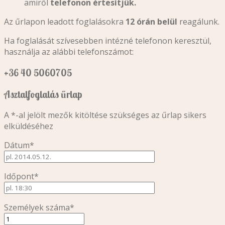
amiről
telefonon értesítjük.
Az űrlapon leadott foglalásokra
12 órán belül
reagálunk.
Ha foglalását szívesebben intézné telefonon keresztül,
használja az alábbi telefonszámot:
+36 40 5060705
Asztalfoglalás űrlap
A *-al jelölt mezők kitöltése szükséges az űrlap sikers
elküldéséhez
Dátum*
Időpont*
Személyek száma*