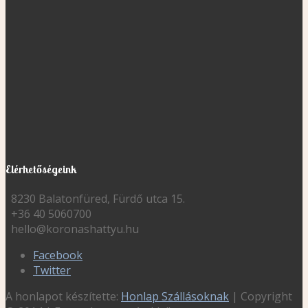
Elérhetőségeink
8230 Balatonfüred, Fürdő utca 15.
+36 40 5060700
hello@koronashattyu.hu
Facebook
Twitter
A honlapot készítette:
Honlap Szállásoknak
| Copyright