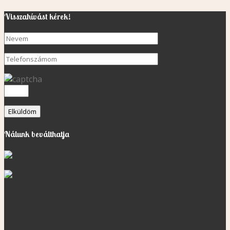
Visszahívást kérek!
Nálunk beválthatja